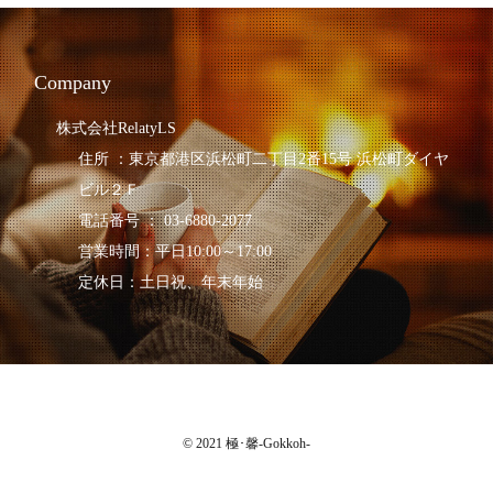
Company
株式会社RelatyLS
住所 ：東京都港区浜松町二丁目2番15号 浜松町ダイヤ
ビル２Ｆ
電話番号 ： 03-6880-2077
営業時間：平日10:00～17:00
定休日：土日祝、年末年始
© 2021 極･馨-Gokkoh-