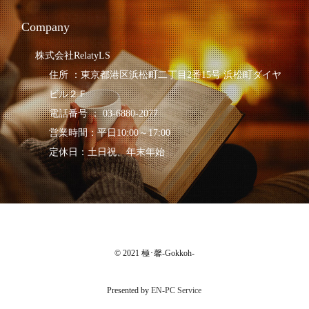
Company
株式会社RelatyLS
住所 ：東京都港区浜松町二丁目2番15号 浜松町ダイヤ
ビル２Ｆ
電話番号 ： 03-6880-2077
営業時間：平日10:00～17:00
定休日：土日祝、年末年始
© 2021 極･馨-Gokkoh-
Presented by
EN-PC Service