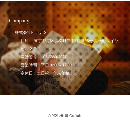
Company
株式会社RelatyLS
住所 ：東京都港区浜松町二丁目2番15号 浜松町ダイヤ
ビル２Ｆ
電話番号 ： 03-6880-2077
営業時間：平日10:00～17:00
定休日：土日祝、年末年始
© 2021 極･馨-Gokkoh-