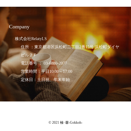
Company
株式会社RelatyLS
住所 ：東京都港区浜松町二丁目2番15号 浜松町ダイヤ
ビル２Ｆ
電話番号 ： 03-6880-2077
営業時間：平日10:00～17:00
定休日：土日祝、年末年始
© 2021 極･馨-Gokkoh-